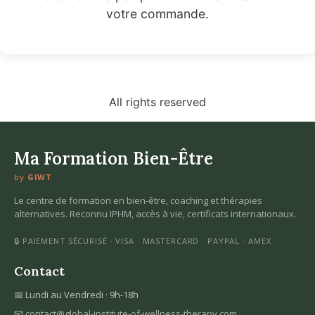
votre commande.
All rights reserved
Ma Formation Bien-Être
by
GIWT
Le centre de formation en bien-être, coaching et thérapies
alternatives. Reconnu IPHM, accès à vie, certificats internationaux.
🔒 PAIEMENT SÉCURISÉ · VISA · MASTERCARD · PAYPAL · AMEX
Contact
📅 Lundi au Vendredi · 9h-18h
📧
contact@global-institute-of-wellness-therapy.com