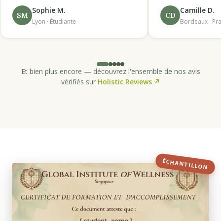
Sophie M.
Camille D.
SM
CD
Lyon · Étudiante
Bordeaux · Pra
Et bien plus encore — découvrez l'ensemble de nos avis
vérifiés sur
Holistic Reviews ↗
ÉCHANTILLON