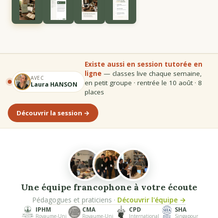
Existe aussi en session tutorée en
ligne
— classes live chaque semaine,
AVEC
en petit groupe · rentrée le
10 août
·
8
Laura HANSON
places
Découvrir la session →
Une équipe francophone à votre écoute
Pédagogues et praticiens ·
Découvrir l'équipe →
IPHM
CMA
CPD
SHA
Royaume-Uni
Royaume-Uni
International
Singapour