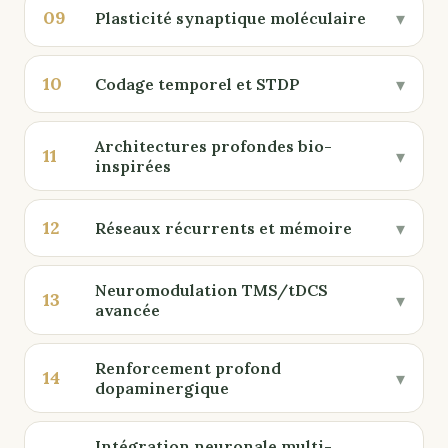
09
▾
Plasticité synaptique moléculaire
10
▾
Codage temporel et STDP
Architectures profondes bio-
11
▾
inspirées
12
▾
Réseaux récurrents et mémoire
Neuromodulation TMS/tDCS
13
▾
avancée
Renforcement profond
14
▾
dopaminergique
Intégration neuronale multi-