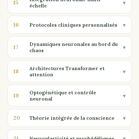
15
▾
échelle
16
▾
Protocoles cliniques personnalisés
Dynamiques neuronales au bord du
17
▾
chaos
Architectures Transformer et
18
▾
attention
Optogénétique et contrôle
19
▾
neuronal
20
▾
Théorie intégrée de la conscience
21
▾
Neuroplasticité et psychédéliques