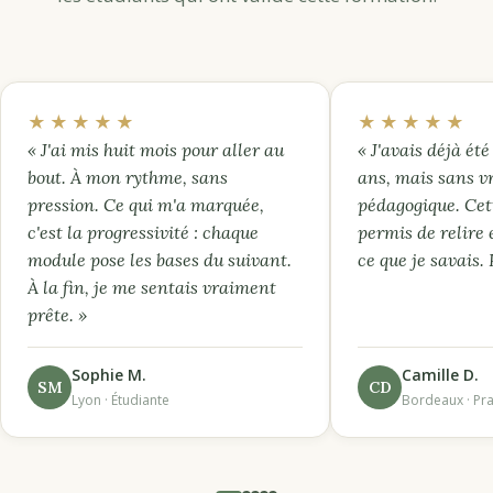
★★★★★
★★★★★
« J'ai mis huit mois pour aller au
« J'avais déjà été 
bout. À mon rythme, sans
ans, mais sans v
pression. Ce qui m'a marquée,
pédagogique. Cet
c'est la progressivité : chaque
permis de relire 
module pose les bases du suivant.
ce que je savais.
À la fin, je me sentais vraiment
prête. »
Sophie M.
Camille D.
SM
CD
Lyon · Étudiante
Bordeaux · Pra