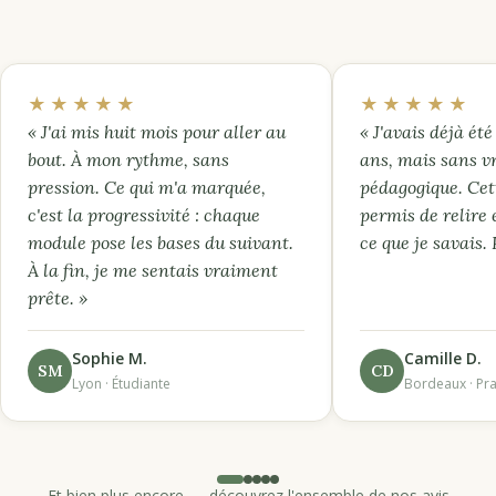
★★★★★
★★★★★
« J'ai mis huit mois pour aller au
« J'avais déjà été 
bout. À mon rythme, sans
ans, mais sans v
pression. Ce qui m'a marquée,
pédagogique. Cet
c'est la progressivité : chaque
permis de relire 
module pose les bases du suivant.
ce que je savais.
À la fin, je me sentais vraiment
prête. »
Sophie M.
Camille D.
SM
CD
Lyon · Étudiante
Bordeaux · Pra
Et bien plus encore — découvrez l'ensemble de nos avis