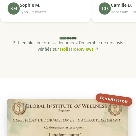
Sophie M.
Camille D.
SM
CD
Lyon · Étudiante
Bordeaux · Pra
Et bien plus encore — découvrez l'ensemble de nos avis
vérifiés sur
Holistic Reviews ↗
ÉCHANTILLON