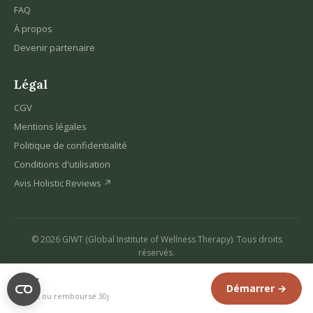
FAQ
À propos
Devenir partenaire
Légal
CGV
Mentions légales
Politique de confidentialité
Conditions d'utilisation
Avis Holistic Reviews ↗
© 2026 GIWT (Global Institute of Wellness Therapy). Tous droits
réservés.
Suivez-nous :
69€
Démarrer →
Satisfait ou remboursé 30j