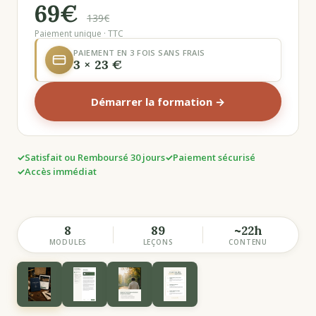
69€
139€
Paiement unique · TTC
PAIEMENT EN 3 FOIS SANS FRAIS
3 × 23 €
Démarrer la formation →
Satisfait ou Remboursé 30 jours
Paiement sécurisé
Accès immédiat
8
89
~22h
MODULES
LEÇONS
CONTENU