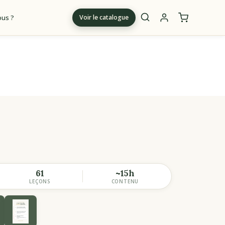
us ?
Voir le catalogue
m
61
~15h
LEÇONS
CONTENU