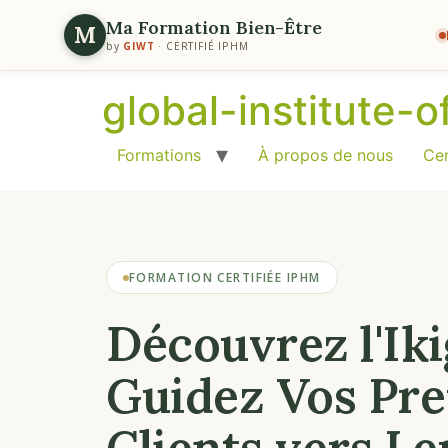
Ma Formation Bien-Être
M
by
GIWT
· CERTIFIÉ IPHM
global-institute-
Formations
À propos de nous
Cer
FORMATION CERTIFIÉE IPHM
Découvrez l'Iki
Guidez Vos Pr
Clients vers Le