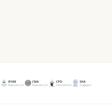
IPHM
CMA
CPD
SHA
Royaume-Uni
Royaume-Uni
International
Singapour