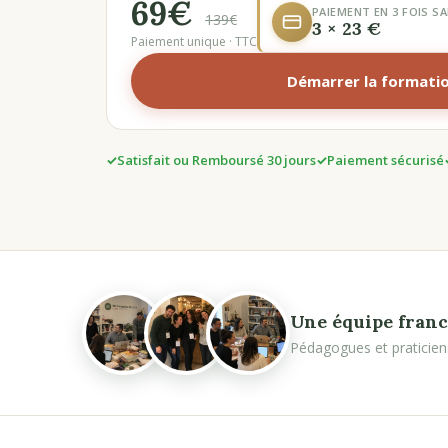
69€
PAIEMENT EN 3 FOIS SA
139€
3 × 23 €
Paiement unique · TTC
Démarrer la formati
Satisfait ou Remboursé 30 jours
Paiement sécurisé
Une équipe franc
Pédagogues et praticien