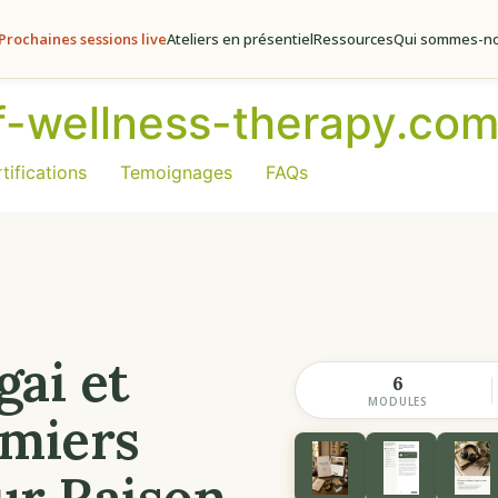
Prochaines sessions live
Ateliers en présentiel
Ressources
Qui sommes-no
of-wellness-therapy.co
tifications
Temoignages
FAQs
gai et
6
MODULES
emiers
ur Raison