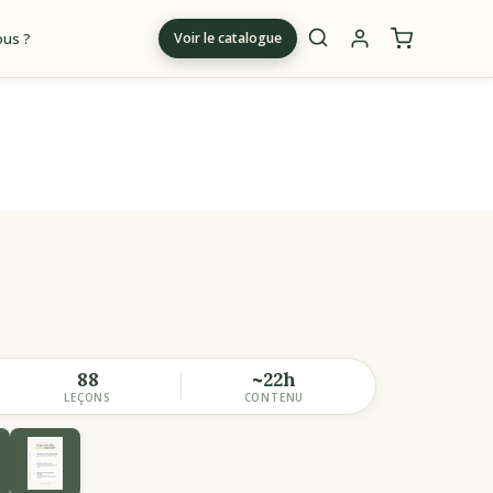
us ?
Voir le catalogue
m
88
~22h
LEÇONS
CONTENU