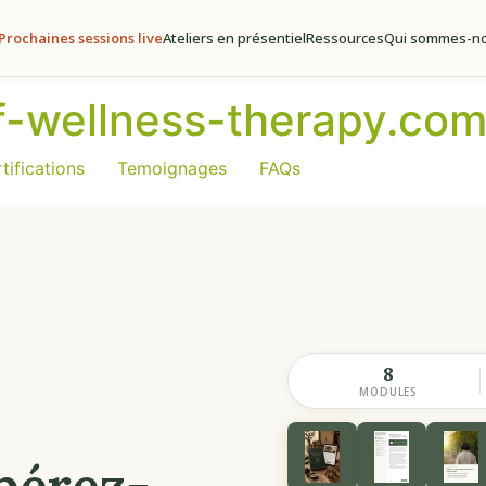
Prochaines sessions live
Ateliers en présentiel
Ressources
Qui sommes-no
of-wellness-therapy.co
tifications
Temoignages
FAQs
8
MODULES
ibérez-