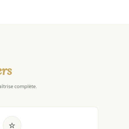
ers
îtrise complète.
⭐