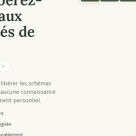
aux
tés de
S ↗
libérer les schémas
s aucune connaissance
ment personnel.
nt
lignée
durablement