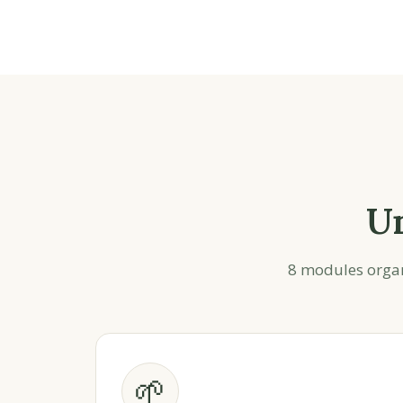
U
8 modules organ
🌱