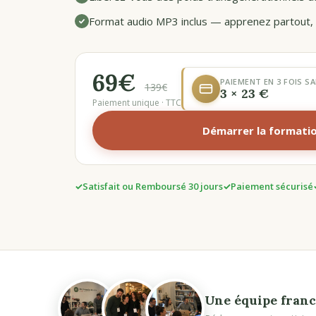
Format audio MP3 inclus — apprenez partout
69€
PAIEMENT EN 3 FOIS SA
139€
3 × 23 €
Paiement unique · TTC
Démarrer la formati
Satisfait ou Remboursé 30 jours
Paiement sécurisé
Une équipe franc