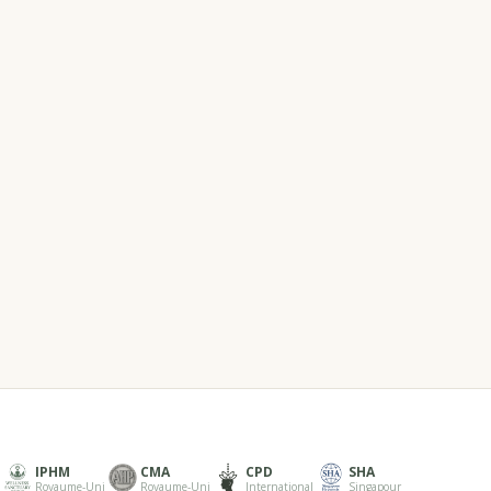
IPHM
CMA
CPD
SHA
Royaume-Uni
Royaume-Uni
International
Singapour