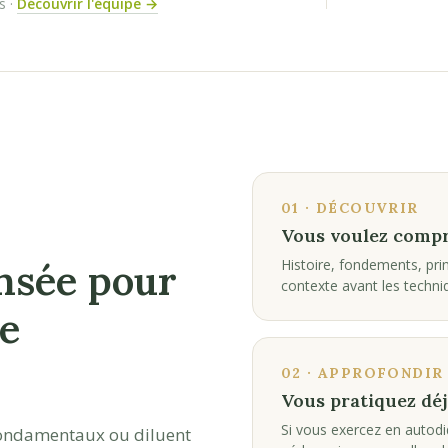
s ·
Découvrir l'équipe →
01 · DÉCOUVRIR
Vous voulez compr
nsée pour
Histoire, fondements, pr
contexte avant les techni
e
02 · APPROFONDIR
Vous pratiquez déj
Si vous exercez en autodi
 fondamentaux ou diluent