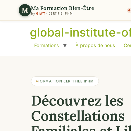
Ma Formation Bien-Être
M
by
GIWT
· CERTIFIÉ IPHM
global-institute-
Formations
À propos de nous
Cer
FORMATION CERTIFIÉE IPHM
Découvrez les
Constellations
Familiales et L