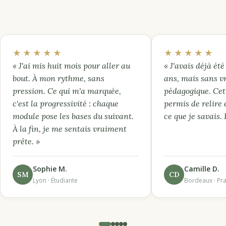
★★★★★
★★★★★
« J'ai mis huit mois pour aller au
« J'avais déjà été 
bout. À mon rythme, sans
ans, mais sans v
pression. Ce qui m'a marquée,
pédagogique. Cet
c'est la progressivité : chaque
permis de relire 
module pose les bases du suivant.
ce que je savais.
À la fin, je me sentais vraiment
prête. »
Sophie M.
Camille D.
SM
CD
Lyon · Étudiante
Bordeaux · Pra