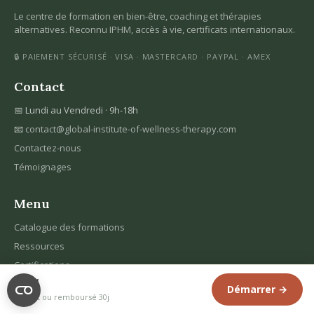
Le centre de formation en bien-être, coaching et thérapies
alternatives. Reconnu IPHM, accès à vie, certificats internationaux.
🔒 PAIEMENT SÉCURISÉ · VISA · MASTERCARD · PAYPAL · AMEX
Contact
📅 Lundi au Vendredi · 9h-18h
📧
contact@global-institute-of-wellness-therapy.com
Contactez-nous
Témoignages
Menu
Catalogue des formations
Ressources
Certifications
69€
FAQ
Démarrer →
Satisfait ou remboursé 30j
À propos