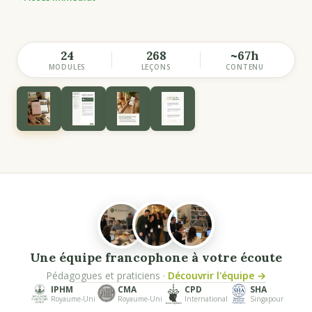
24
268
~67h
MODULES
LEÇONS
CONTENU
Une équipe francophone à votre écoute
Pédagogues et praticiens ·
Découvrir l'équipe →
IPHM
CMA
CPD
SHA
Royaume-Uni
Royaume-Uni
International
Singapour