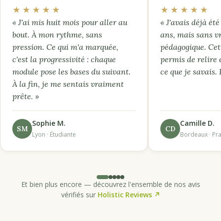
★★★★★
★★★★★
« J'ai mis huit mois pour aller au
« J'avais déjà été 
bout. À mon rythme, sans
ans, mais sans v
pression. Ce qui m'a marquée,
pédagogique. Cet
c'est la progressivité : chaque
permis de relire 
module pose les bases du suivant.
ce que je savais.
À la fin, je me sentais vraiment
prête. »
Sophie M.
Camille D.
SM
CD
Lyon · Étudiante
Bordeaux · Pra
Et bien plus encore — découvrez l'ensemble de nos avis
vérifiés sur
Holistic Reviews ↗