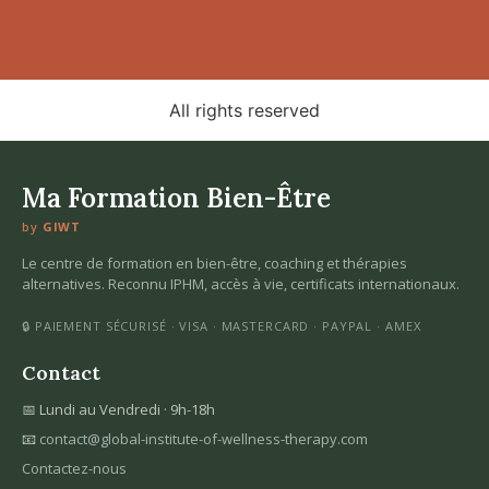
All rights reserved
Ma Formation Bien-Être
by
GIWT
Le centre de formation en bien-être, coaching et thérapies
alternatives. Reconnu IPHM, accès à vie, certificats internationaux.
🔒 PAIEMENT SÉCURISÉ · VISA · MASTERCARD · PAYPAL · AMEX
Contact
📅 Lundi au Vendredi · 9h-18h
📧
contact@global-institute-of-wellness-therapy.com
Contactez-nous