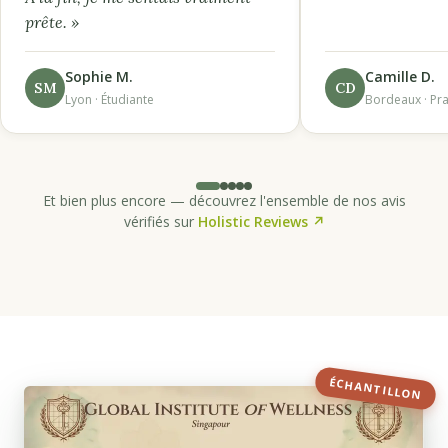
prête. »
Sophie M.
Camille D.
SM
CD
Lyon · Étudiante
Bordeaux · Pra
Et bien plus encore — découvrez l'ensemble de nos avis
vérifiés sur
Holistic Reviews ↗
ÉCHANTILLON