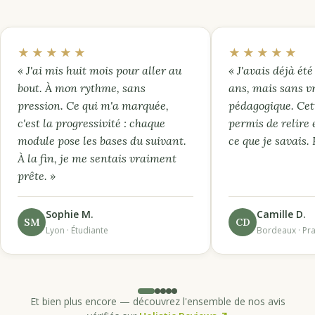
★★★★★
★★★★★
« J'ai mis huit mois pour aller au
« J'avais déjà été 
bout. À mon rythme, sans
ans, mais sans v
pression. Ce qui m'a marquée,
pédagogique. Cet
c'est la progressivité : chaque
permis de relire 
module pose les bases du suivant.
ce que je savais.
À la fin, je me sentais vraiment
prête. »
Sophie M.
Camille D.
SM
CD
Lyon · Étudiante
Bordeaux · Pra
Et bien plus encore — découvrez l'ensemble de nos avis