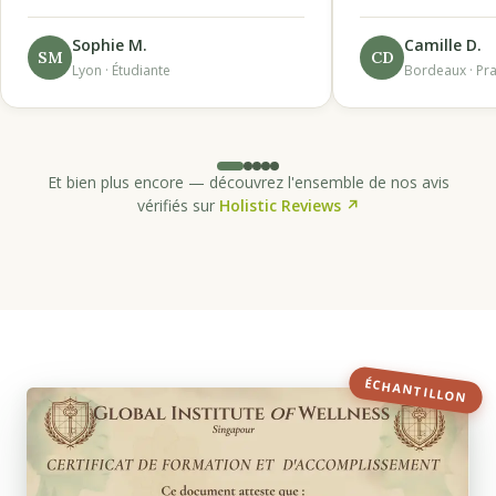
Sophie M.
Camille D.
SM
CD
Lyon · Étudiante
Bordeaux · Pra
Et bien plus encore — découvrez l'ensemble de nos avis
vérifiés sur
Holistic Reviews ↗
ÉCHANTILLON