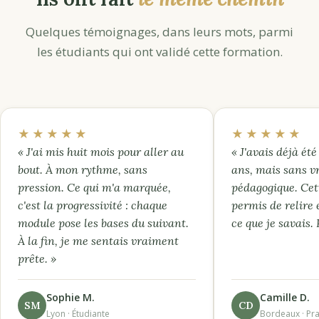
Quelques témoignages, dans leurs mots, parmi
les étudiants qui ont validé cette formation.
★★★★★
★★★★★
« J'ai mis huit mois pour aller au
« J'avais déjà été 
bout. À mon rythme, sans
ans, mais sans v
pression. Ce qui m'a marquée,
pédagogique. Cet
c'est la progressivité : chaque
permis de relire 
module pose les bases du suivant.
ce que je savais.
À la fin, je me sentais vraiment
prête. »
Sophie M.
Camille D.
SM
CD
Lyon · Étudiante
Bordeaux · Pra