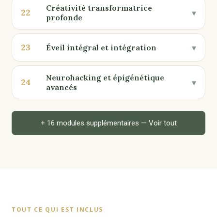
Créativité transformatrice
22
▾
profonde
23
▾
Éveil intégral et intégration
Neurohacking et épigénétique
24
▾
avancés
+ 16 modules supplémentaires — Voir tout
TOUT CE QUI EST INCLUS