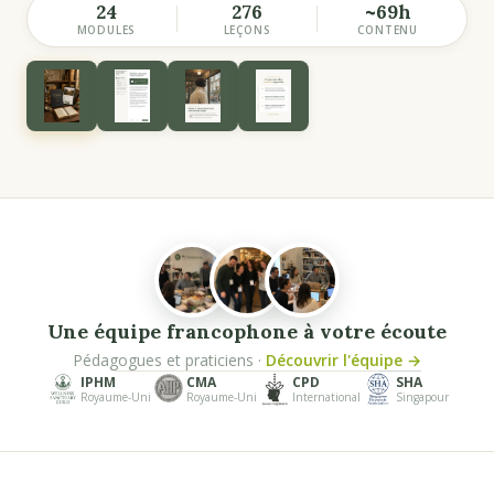
24
276
~69h
MODULES
LEÇONS
CONTENU
Une équipe francophone à votre écoute
Pédagogues et praticiens ·
Découvrir l'équipe →
IPHM
CMA
CPD
SHA
Royaume-Uni
Royaume-Uni
International
Singapour