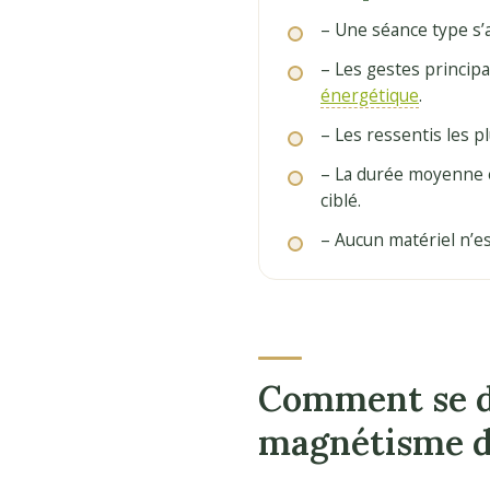
– Une séance type s’ar
– Les gestes princip
énergétique
.
– Les ressentis les p
– La durée moyenne e
ciblé.
– Aucun matériel n’est
Comment se d
magnétisme d