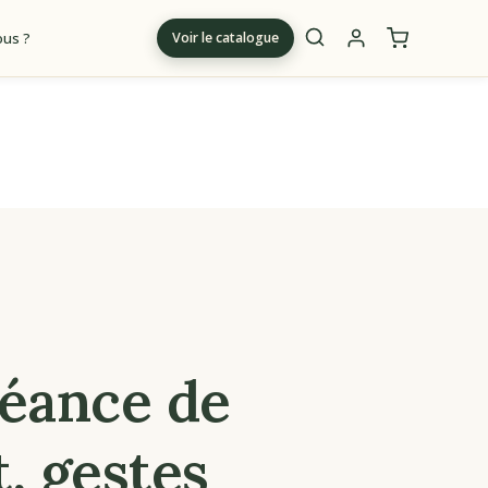
us ?
Voir le catalogue
m
éance de
, gestes