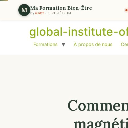
Ma Formation Bien-Être
M
by
GIWT
· CERTIFIÉ IPHM
global-institute-
Formations
À propos de nous
Cer
Comment
magnéti