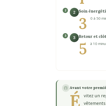
Soin énergét
2
3
0 à 50 mi
Retour et clô
3
5
à 10 minu
Avant votre premi
É
vitez un re
vêtements 