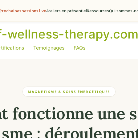
Prochaines sessions live
Ateliers en présentiel
Ressources
Qui sommes-no
of-wellness-therapy.co
tifications
Temoignages
FAQs
MAGNÉTISME & SOINS ÉNERGÉTIQUES
 fonctionne une s
sme : déroulement