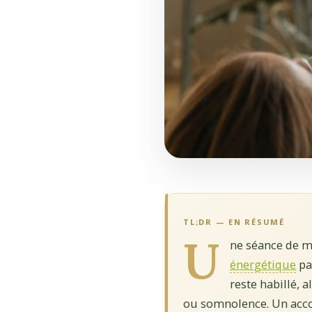
TL;DR — EN RÉSUMÉ
U
ne séance de ma
énergétique
pa
reste habillé, 
ou somnolence. Un acc