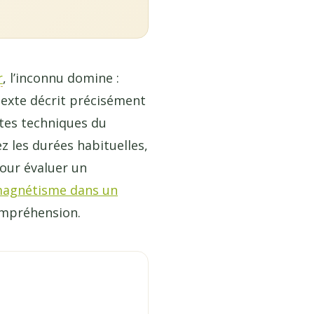
r
, l’inconnu domine :
 texte décrit précisément
estes techniques du
z les durées habituelles,
pour évaluer un
magnétisme dans un
ompréhension.