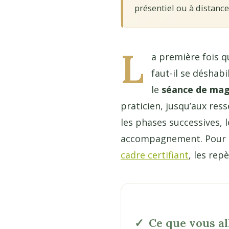
présentiel ou à distance
L
a première fois q
faut-il se déshab
le
séance de ma
praticien, jusqu’aux res
les phases successives, 
accompagnement. Pour ce
cadre certifiant
, les re
Ce que vous al