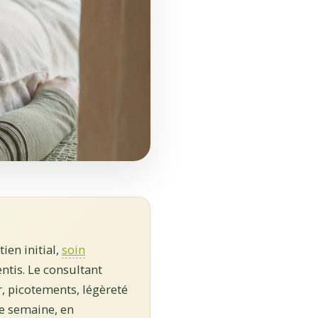
ien initial,
soin
ntis. Le consultant
r, picotements, légèreté
e semaine, en