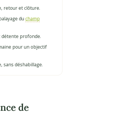
, retour et clôture.
 balayage du
champ
t détente profonde.
maine pour un objectif
e, sans déshabillage.
nce de