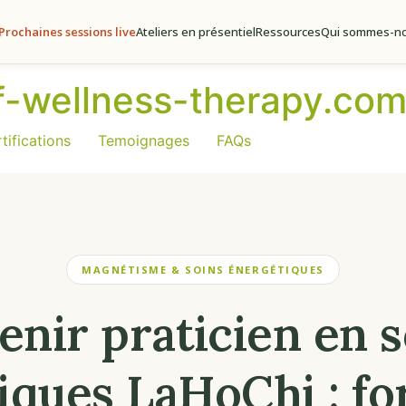
Prochaines sessions live
Ateliers en présentiel
Ressources
Qui sommes-no
of-wellness-therapy.co
tifications
Temoignages
FAQs
MAGNÉTISME & SOINS ÉNERGÉTIQUES
enir praticien en s
iques LaHoChi : fo