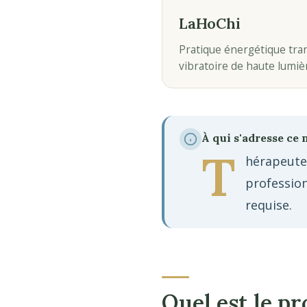
LaHoChi
Pratique énergétique tran
vibratoire de haute lumiè
À qui s'adresse ce 
T
hérapeutes
profession
requise.
Quel est le 