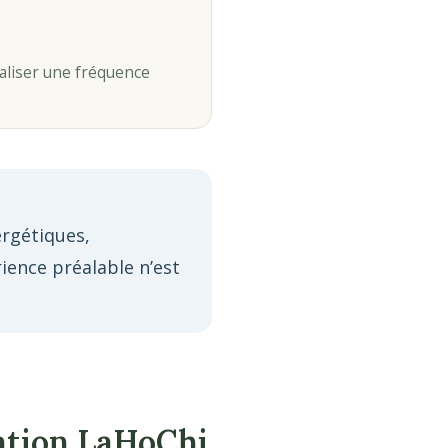
naliser une fréquence
ergétiques,
ience préalable n’est
ation LaHoChi