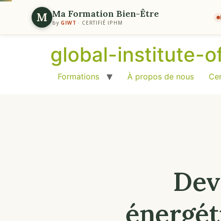
Ma Formation Bien-Être
M
by
GIWT
· CERTIFIÉ IPHM
global-institute-
Formations
À propos de nous
Cer
Dev
énergét