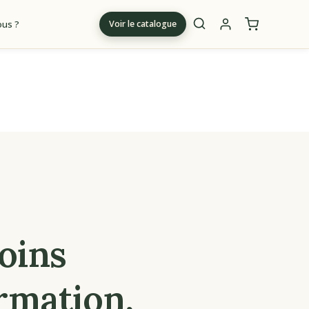
us ?
Voir le catalogue
m
oins
rmation,