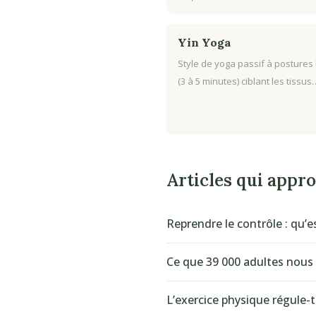
Yin Yoga
Style de yoga passif à postures
(3 à 5 minutes) ciblant les tissus
Articles qui appr
Reprendre le contrôle : qu’e
Ce que 39 000 adultes nous 
L’exercice physique régule-t