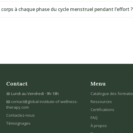
e corps à chaque phase du cycle menstruel pendant l’effort ?
Contact
Menu
📅 Lundi au Vendredi · 9h-18h
Catalogue des formati
📧
contact@global-institute-of-wellness-
Ressources
therapy.com
Certifications
Contactez-nous
FAQ
Témoignages
À propos