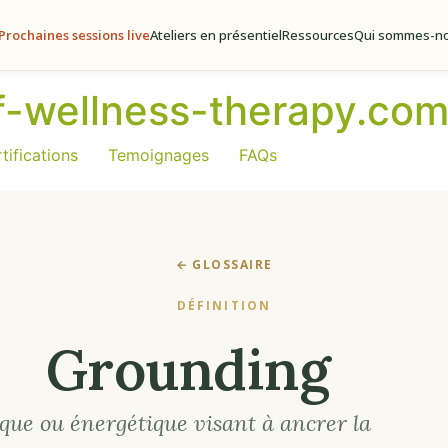
Prochaines sessions live
Ateliers en présentiel
Ressources
Qui sommes-no
of-wellness-therapy.co
tifications
Temoignages
FAQs
← GLOSSAIRE
DÉFINITION
Grounding
que ou énergétique visant à ancrer la