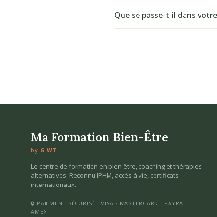
Que se passe-t-il dans votr
Ma Formation Bien-Être
by
GIWT
Le centre de formation en bien-être, coaching et thérapies
alternatives. Reconnu IPHM, accès à vie, certificats
internationaux.
🔒 PAIEMENT SÉCURISÉ · VISA · MASTERCARD · PAYPAL ·
AMEX