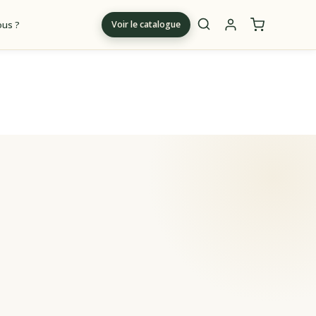
us ?
Voir le catalogue
m