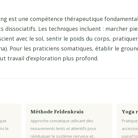
ing est une compétence thérapeutique fondamentale 
s dissociatifs. Les techniques incluent : marcher pie
scient avec le sol, sentir le poids du corps, pratiqu
a). Pour les praticiens somatiques, établir le groun
t travail d’exploration plus profond.
Méthode Feldenkrais
Yoga r
ique
Approche somatique utilisant des
Pratique
ns le
mouvements lents et attentifs pour
accessoi
rééduquer le système nerveux et…
passif to