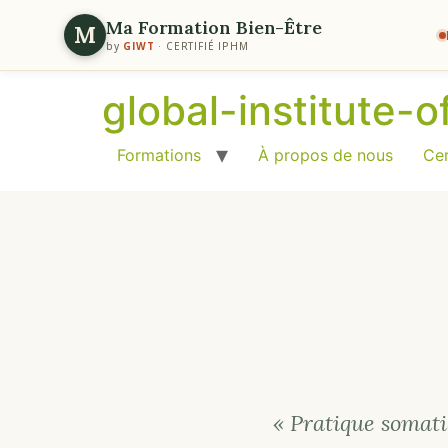
Ma Formation Bien-Être
M
by
GIWT
· CERTIFIÉ IPHM
global-institute-
Formations
À propos de nous
Cer
« Pratique somati