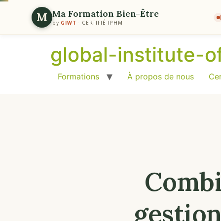
Ma Formation Bien-Être
M
by
GIWT
· CERTIFIÉ IPHM
global-institute-
Formations
À propos de nous
Cer
Combi
gestion