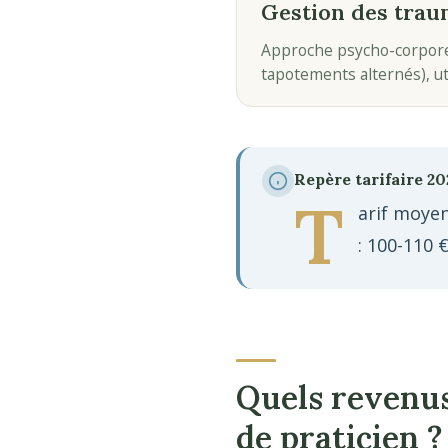
Gestion des trau
Approche psycho-corporel
tapotements alternés), ut
Repère tarifaire 20
T
arif moyen
: 100-110 
Quels revenus
de praticien ?