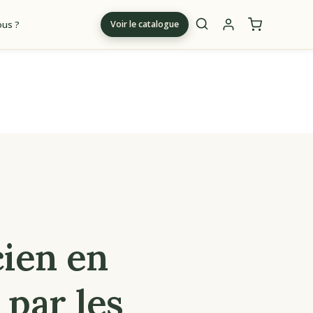
us ?
Voir le catalogue
m
ien en
 par les