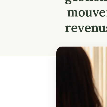
mouvem
revenus