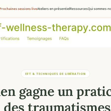
Prochaines sessions live
Ateliers en présentiel
Ressources
Qui sommes-no
of-wellness-therapy.co
tifications
Temoignages
FAQs
EFT & TECHNIQUES DE LIBÉRATION
en gagne un pratic
 des traumatismes