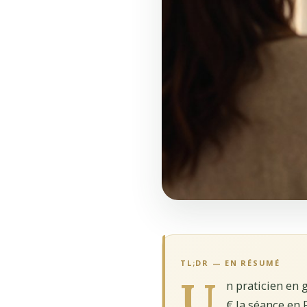
TL;DR — EN RÉSUMÉ
U
n praticien en 
€ la séance en