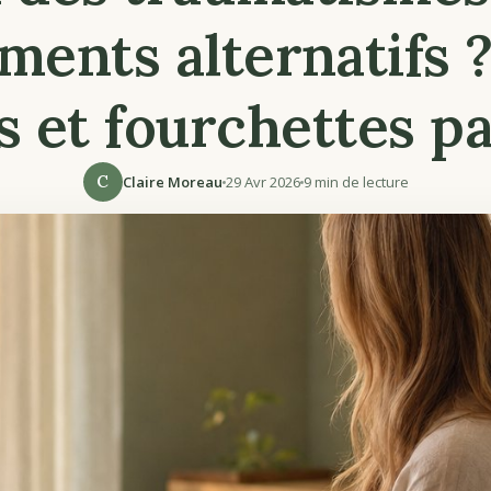
ents alternatifs ? 
 et fourchettes pa
C
Claire Moreau
29 Avr 2026
9 min de lecture