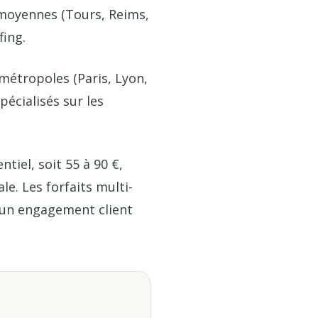
es moyennes (Tours, Reims,
fing.
métropoles (Paris, Lyon,
écialisés sur les
tiel, soit 55 à 90 €,
le. Les forfaits multi-
’un engagement client