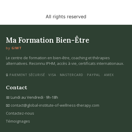
All rights reserved
Ma Formation Bien-Être
by
GIWT
Le centre de formation en bien-être, coaching et thérapies
alternatives. Reconnu IPHM, accès à vie, certificats internationaux.
🔒 PAIEMENT SÉCURISÉ · VISA · MASTERCARD · PAYPAL · AMEX
Contact
📅 Lundi au Vendredi · 9h-18h
📧
contact@global-institute-of-wellness-therapy.com
Contactez-nous
Témoignages