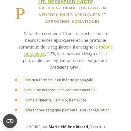
Dr. Sébastien Faure
P
RATICIEN-FORMATEUR GIWT EN
NEUROSCIENCES APPLIQUÉES ET
APPROCHES SOMATIQUES
Sébastien combine 15 ans de recherche en
neurosciences appliquées et une pratique
somatique de la régulation. Il enseigne la
théorie
polyvagale
, l'IFS, le behaviour design et les
protocoles de régulation du nerf vague aux
praticiens GIWT.
Praticien-formateur en théorie polyvagale
Spécialiste neuroscience comportementale
Formé à l'Internal Family Systems (IFS)
Référent pédagogique parcours TDAH et régulation
✓ Vérifié par
Marie-Hélène Ricard
, Directrice