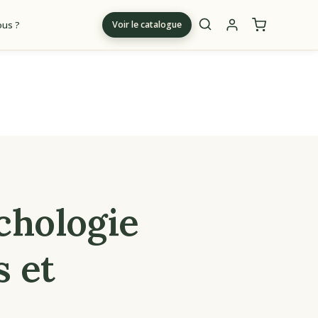
us ?
Voir le catalogue
m
chologie
s et