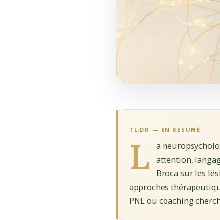
TL;DR — EN RÉSUMÉ
L
a neuropsycholog
attention, langa
Broca sur les lés
approches thérapeutiques
PNL ou coaching chercha