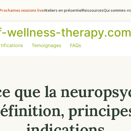
Prochaines sessions live
Ateliers en présentiel
Ressources
Qui sommes-no
of-wellness-therapy.co
tifications
Temoignages
FAQs
ce que la neuropsy
éfinition, principe
indications