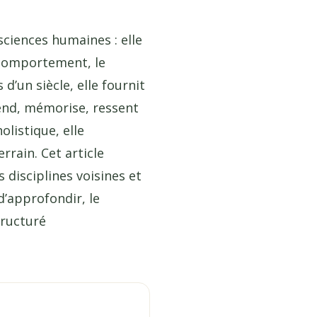
ciences humaines : elle
e comportement, le
d’un siècle, elle fournit
end, mémorise, ressent
listique, elle
rrain. Cet article
 disciplines voisines et
 d’approfondir, le
tructuré