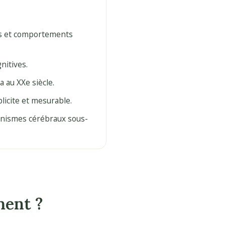
ns et comportements
nitives.
 au XXe siècle.
licite et mesurable.
anismes cérébraux sous-
ment ?