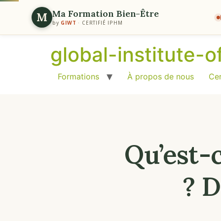
Ma Formation Bien-Être
M
by
GIWT
· CERTIFIÉ IPHM
global-institute-
Formations
À propos de nous
Cer
Qu’est-
? D