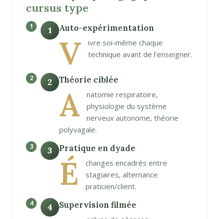
cursus type
Auto-expérimentation
1
V
ivre soi-même chaque
technique avant de l'enseigner.
Théorie ciblée
2
A
natomie respiratoire,
physiologie du système
nerveux autonome, théorie
polyvagale.
Pratique en dyade
3
É
changes encadrés entre
stagiaires, alternance
praticien/client.
Supervision filmée
4