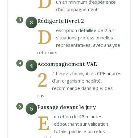
D
un an minimum d'expérience
d'accompagnement.
Rédiger le livret 2
3
D
escription détaillée de 2 à 4
situations professionnelles
représentatives, avec analyse
réflexive.
Accompagnement VAE
4
2
4 heures finançables CPF auprès
d'un organisme habilité,
recommandé dans 80 % des
cas.
Passage devant le jury
5
E
ntretien de 45 minutes
débouchant sur validation
totale, partielle ou refus