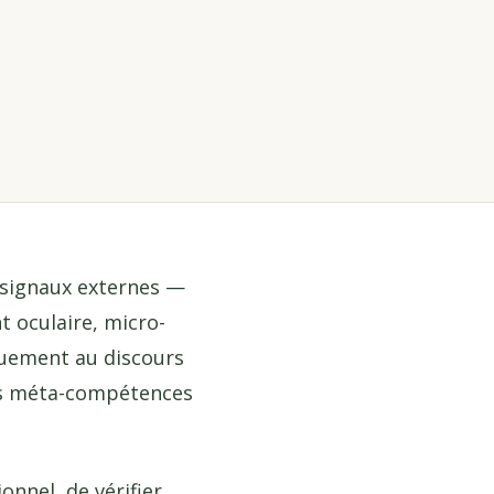
s signaux externes —
 oculaire, micro-
iquement au discours
des méta-compétences
nnel, de vérifier