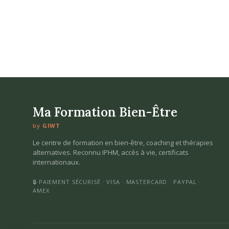
Ma Formation Bien-Être
by
GIWT
Le centre de formation en bien-être, coaching et thérapies
alternatives. Reconnu IPHM, accès à vie, certificats
internationaux.
🔒 PAIEMENT SÉCURISÉ · VISA · MASTERCARD · PAYPAL ·
AMEX