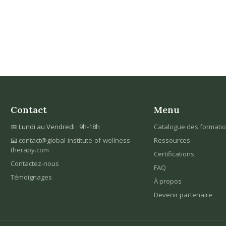
Contact
Menu
📅 Lundi au Vendredi · 9h-18h
Catalogue des formati
📧
contact@global-institute-of-wellness-
Ressources
therapy.com
Certifications
Contactez-nous
FAQ
Témoignages
À propos
Devenir partenaire