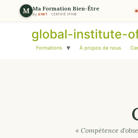
Ma Formation Bien-Être
M
by
GIWT
· CERTIFIÉ IPHM
global-institute-
Formations
À propos de nous
Cer
« Compétence d'obse