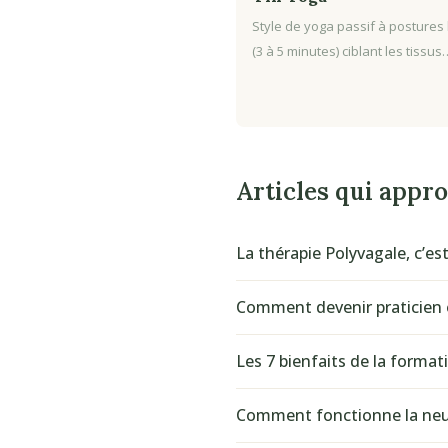
Style de yoga passif à postures
(3 à 5 minutes) ciblant les tissus
Articles qui appr
La thérapie Polyvagale, c’est
Comment devenir praticien 
Les 7 bienfaits de la forma
Comment fonctionne la neur