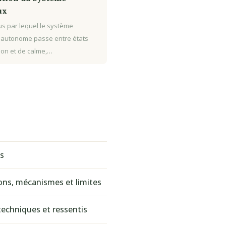
ux
s par lequel le système
 autonome passe entre états
tion et de calme,…
és
ions, mécanismes et limites
echniques et ressentis