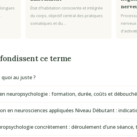
nerve
 longues
État d'habitation consciente et intégrée
…
du corps, objectif central des pratiques
Processu
somatiques et du…
nerveux
d'activa
ofondissent ce terme
 quoi au juste ?
en neuropsychologie : formation, durée, coûts et débouch
tion en neurosciences appliquées Niveau Débutant : indicat
opsychologie concrètement : déroulement d’une séance, t