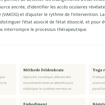
ource ancrée, d’identifier les accès oculaires révéla
 (VAKOG) et d’ajuster le rythme de l’intervention. La
istinguer l’état associé de l’état dissocié, et pour 
ns interrompre le processus thérapeutique.
Méthode Feldenkrais
Yoga r
ique
Approche somatique utilisant des
Pratique
ns le
mouvements lents et attentifs pour
accessoi
rééduquer le système nerveux et…
passif to
Embodiment
Régula