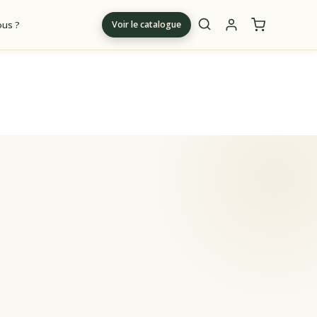
us ?
Voir le catalogue
m