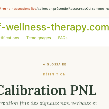
Prochaines sessions live
Ateliers en présentiel
Ressources
Qui sommes-no
of-wellness-therapy.co
tifications
Temoignages
FAQs
← GLOSSAIRE
DÉFINITION
Calibration PNL
rvation fine des signaux non verbaux et