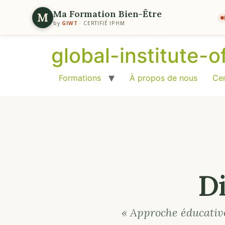
Ma Formation Bien-Être
M
by
GIWT
· CERTIFIÉ IPHM
global-institute-
Formations
À propos de nous
Cer
Di
« Approche éducative