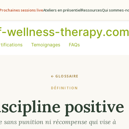
Prochaines sessions live
Ateliers en présentiel
Ressources
Qui sommes-no
of-wellness-therapy.co
tifications
Temoignages
FAQs
← GLOSSAIRE
DÉFINITION
scipline positive
 sans punition ni récompense qui vise à