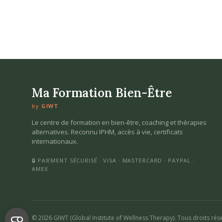
Ma Formation Bien-Être
by
GIWT
Le centre de formation en bien-être, coaching et thérapies
alternatives. Reconnu IPHM, accès à vie, certificats
internationaux.
🔒 PAIEMENT SÉCURISÉ · VISA · MASTERCARD · PAYPAL ·
AMEX
© 2026 GIWT (Global Institute of Wellness Therapy). Tous droits rés