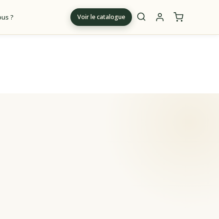
us ?
Voir le catalogue
m