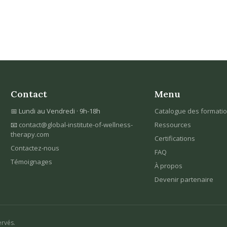
Contact
Menu
📅 Lundi au Vendredi · 9h-18h
Catalogue des formati
📧
contact@global-institute-of-wellness-
Ressources
therapy.com
Certifications
Contactez-nous
FAQ
Témoignages
À propos
Devenir partenaire
ervés.