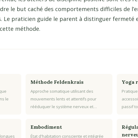
re le but caché des comportements difficiles de l’
. Le praticien guide le parent à distinguer fermeté e
e cette méthode.
Méthode Feldenkrais
Yoga r
ique
Approche somatique utilisant des
Pratique
ns le
mouvements lents et attentifs pour
accessoi
rééduquer le système nerveux et…
passif to
Embodiment
Régula
nerve
 longues
État d'habitation consciente et intégrée