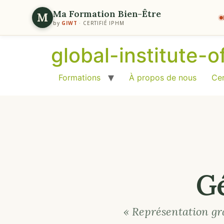
Ma Formation Bien-Être
M
by
GIWT
· CERTIFIÉ IPHM
global-institute-
Formations
À propos de nous
Cer
G
« Représentation gr