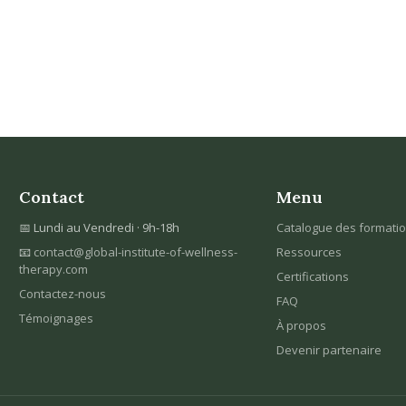
Contact
Menu
📅 Lundi au Vendredi · 9h-18h
Catalogue des formati
📧
contact@global-institute-of-wellness-
Ressources
therapy.com
Certifications
Contactez-nous
FAQ
Témoignages
À propos
Devenir partenaire