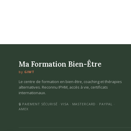
Ma Formation Bien-Être
by
GIWT
Le centre de formation en bien-être, coaching et thérapies
alternatives. Reconnu IPHM, accès à vie, certificats
internationaux.
🔒 PAIEMENT SÉCURISÉ · VISA · MASTERCARD · PAYPAL ·
AMEX