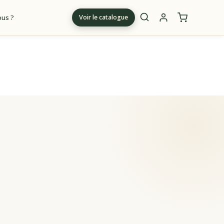
us ?
Voir le catalogue
m