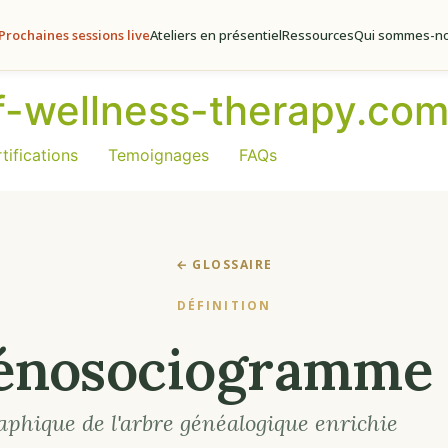
Prochaines sessions live
Ateliers en présentiel
Ressources
Qui sommes-no
of-wellness-therapy.co
tifications
Temoignages
FAQs
← GLOSSAIRE
DÉFINITION
énosociogramme
aphique de l'arbre généalogique enrichie