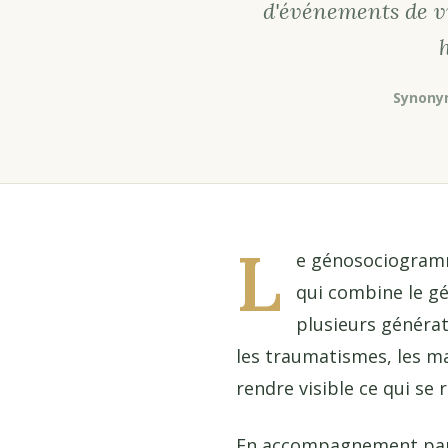
d'événements de vie
Synony
L
e génosociogramm
qui combine le g
plusieurs générat
les traumatismes, les ma
rendre visible ce qui se 
En accompagnement paren