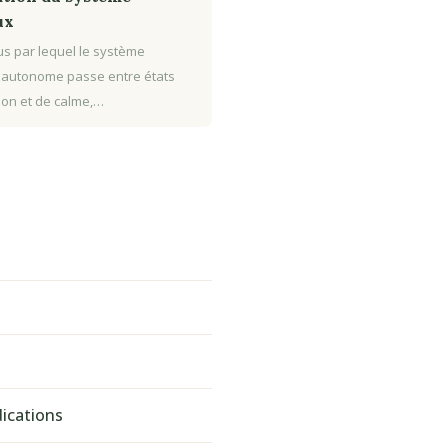
ux
s par lequel le système
 autonome passe entre états
tion et de calme,…
dications