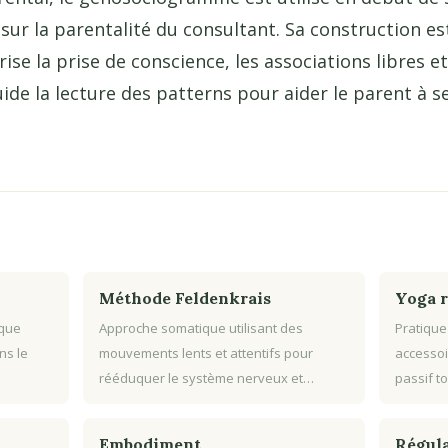
 sur la parentalité du consultant. Sa construction e
rise la prise de conscience, les associations libres et
uide la lecture des patterns pour aider le parent à s
Méthode Feldenkrais
Yoga r
ique
Approche somatique utilisant des
Pratique
ns le
mouvements lents et attentifs pour
accessoi
rééduquer le système nerveux et…
passif to
Embodiment
Régula