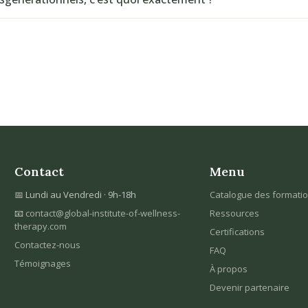
Contact
Menu
📅 Lundi au Vendredi · 9h-18h
Catalogue des formati
📧
contact@global-institute-of-wellness-
Ressources
therapy.com
Certifications
Contactez-nous
FAQ
Témoignages
À propos
Devenir partenaire