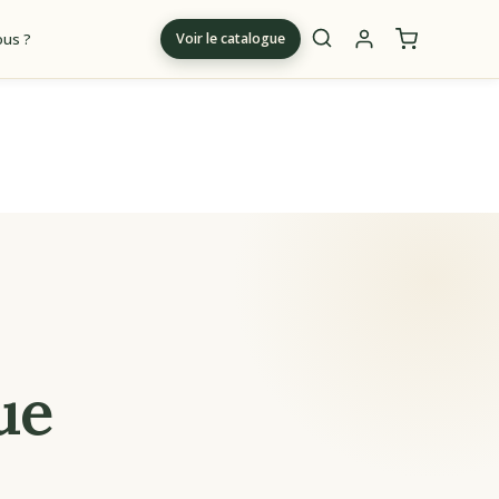
us ?
Voir le catalogue
m
ue