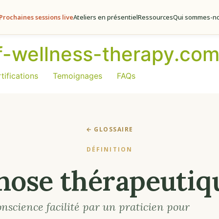
Prochaines sessions live
Ateliers en présentiel
Ressources
Qui sommes-no
of-wellness-therapy.co
tifications
Temoignages
FAQs
← GLOSSAIRE
DÉFINITION
ose thérapeutiq
onscience facilité par un praticien pour