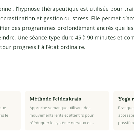
el, l’hypnose thérapeutique est utilisée pour trai
crastination et gestion du stress. Elle permet d’ac
difier des programmes profondément ancrés que le
eindre. Une séance type dure 45 à 90 minutes et com
our progressif à l’état ordinaire.
Méthode Feldenkrais
Yoga r
ique
Approche somatique utilisant des
Pratique
ns le
mouvements lents et attentifs pour
accessoi
rééduquer le système nerveux et…
passif to