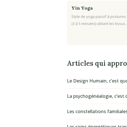
Yin Yoga
Style de yoga passif à postures
(3 à 5 minutes) ciblant les tissus
Articles qui appr
Le Design Humain, c’est quo
La psychogénéalogie, c’est q
Les constellations familiale
Les soins énergétiques tran