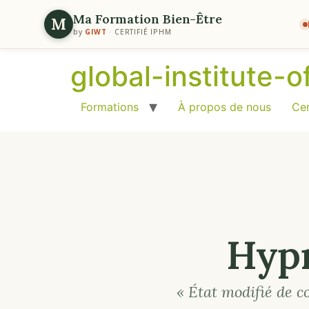
Ma Formation Bien-Être
M
by
GIWT
· CERTIFIÉ IPHM
global-institute-
Formations
À propos de nous
Cer
Hypn
« État modifié de c