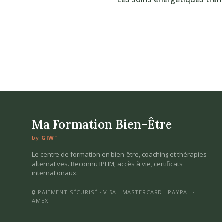
Ma Formation Bien-Être
by
GIWT
Le centre de formation en bien-être, coaching et thérapies
alternatives. Reconnu IPHM, accès à vie, certificats
internationaux.
🔒 PAIEMENT SÉCURISÉ · VISA · MASTERCARD · PAYPAL ·
AMEX