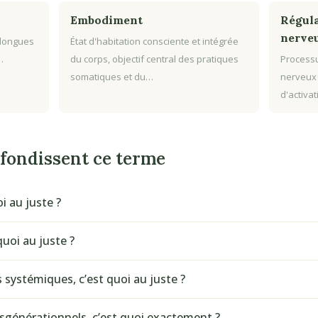
Embodiment
Régula
nerve
 longues
État d'habitation consciente et intégrée
…
du corps, objectif central des pratiques
Processu
somatiques et du…
nerveux
d'activa
ofondissent ce terme
i au juste ?
uoi au juste ?
s systémiques, c’est quoi au juste ?
sgénérationnels, c’est quoi exactement ?