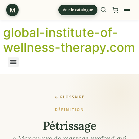
M
Voir le catalogue
global-institute-of-
wellness-therapy.com
← GLOSSAIRE
DÉFINITION
Pétrissage
« Manœuvre de massage profond qui