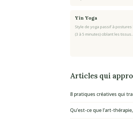
Yin Yoga
Style de yoga passif à postures
(3 à 5 minutes) ciblant les tissus
Articles qui appr
8 pratiques créatives qui 
Qu’est-ce que l’art-thérapie, 