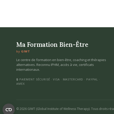
Ma Formation Bien-Être
by
GIWT
Le centre de formation en bien-être, coaching et thérapies
alternatives. Reconnu IPHM, accès à vie, certificats
internationaux.
🔒 PAIEMENT SÉCURISÉ · VISA · MASTERCARD · PAYPAL ·
AMEX
© 2026 GIWT (Global Institute of Wellness Therapy). Tous droits rés