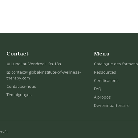
Contact
Menu
📅 Lundi au Vendredi · 9h-18h
Catalogue des formati
📧
contact@global-institute-of-wellness-
Ressources
therapy.com
Certifications
Contactez-nous
FAQ
Témoignages
À propos
Devenir partenaire
ervés.