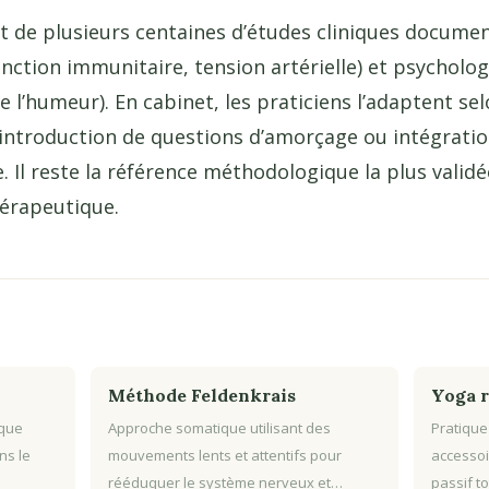
jet de plusieurs centaines d’études cliniques documen
onction immunitaire, tension artérielle) et psycholog
 l’humeur). En cabinet, les praticiens l’adaptent sel
introduction de questions d’amorçage ou intégratio
. Il reste la référence méthodologique la plus valid
hérapeutique.
Méthode Feldenkrais
Yoga r
ique
Approche somatique utilisant des
Pratique
ns le
mouvements lents et attentifs pour
accessoi
rééduquer le système nerveux et…
passif to