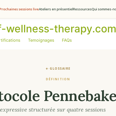
Prochaines sessions live
Ateliers en présentiel
Ressources
Qui sommes-no
of-wellness-therapy.co
tifications
Temoignages
FAQs
← GLOSSAIRE
DÉFINITION
tocole Pennebake
expressive structurée sur quatre sessions