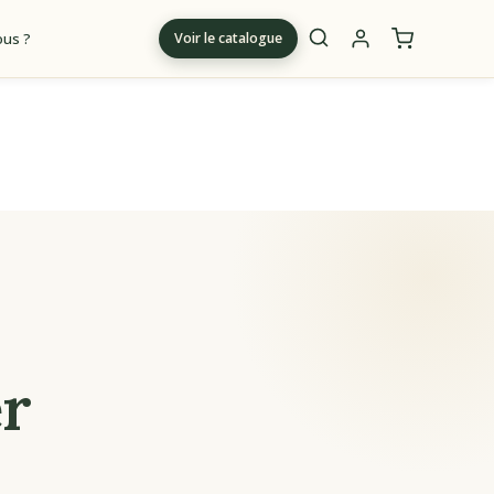
us ?
Voir le catalogue
m
r