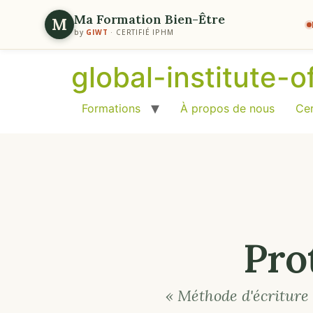
Ma Formation Bien-Être
M
by
GIWT
· CERTIFIÉ IPHM
global-institute-
Formations
À propos de nous
Cer
Pro
« Méthode d'écriture 