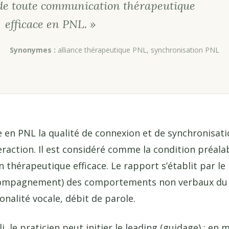
 de toute communication thérapeutique
efficace en PNL. »
Synonymes :
alliance thérapeutique PNL, synchronisation PNL
 en PNL la qualité de connexion et de synchronisati
raction. Il est considéré comme la condition préala
n thérapeutique efficace. Le rapport s’établit par le
ccompagnement) des comportements non verbaux du c
tonalité vocale, débit de parole.
i, le praticien peut initier le leading (guidage) : en 