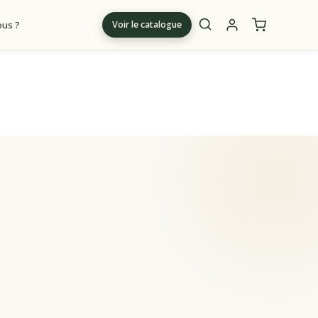
us ?
Voir le catalogue
m