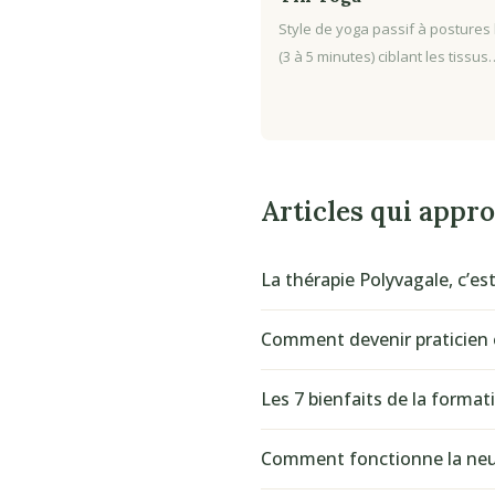
Style de yoga passif à postures
(3 à 5 minutes) ciblant les tissus
Articles qui appr
La thérapie Polyvagale, c’est
Comment devenir praticien 
Les 7 bienfaits de la forma
Comment fonctionne la neur