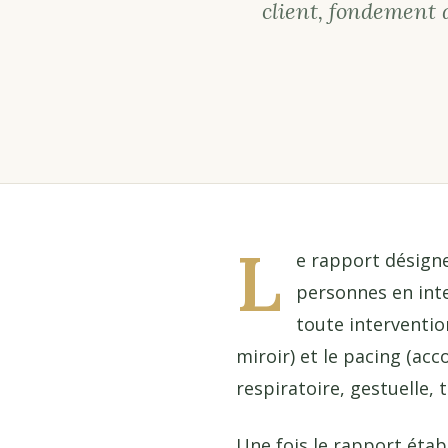
client, fondement
L
e rapport désigne
personnes en inte
toute interventio
miroir) et le pacing (a
respiratoire, gestuelle, 
Une fois le rapport établ