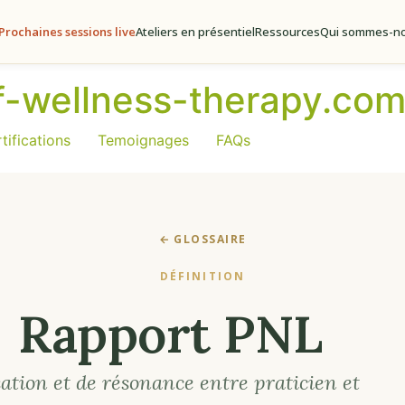
Prochaines sessions live
Ateliers en présentiel
Ressources
Qui sommes-no
of-wellness-therapy.co
tifications
Temoignages
FAQs
← GLOSSAIRE
DÉFINITION
Rapport PNL
ation et de résonance entre praticien et