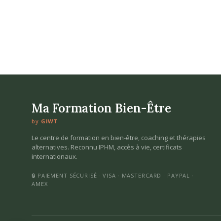
Ma Formation Bien-Être
by
GIWT
Le centre de formation en bien-être, coaching et thérapies
alternatives. Reconnu IPHM, accès à vie, certificats
internationaux.
🔒 PAIEMENT SÉCURISÉ · VISA · MASTERCARD · PAYPAL ·
AMEX