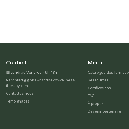
Contact
Menu
📅 Lundi au Vendredi · 9h-18h
Catalogue des formati
📧
contact@global-institute-of-wellness-
Ressources
therapy.com
Certifications
Contactez-nous
FAQ
Témoignages
À propos
Devenir partenaire