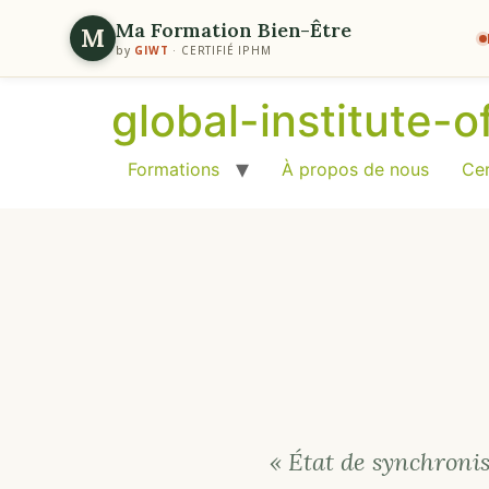
Ma Formation Bien-Être
M
by
GIWT
· CERTIFIÉ IPHM
global-institute-
Formations
À propos de nous
Cer
« État de synchronis