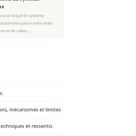
ux
s par lequel le système
 autonome passe entre états
tion et de calme,…
és
ions, mécanismes et limites
echniques et ressentis