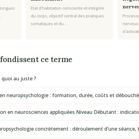
nerve
 longues
État d'habitation consciente et intégrée
…
du corps, objectif central des pratiques
Processu
somatiques et du…
nerveux
d'activa
ofondissent ce terme
 quoi au juste ?
en neuropsychologie : formation, durée, coûts et débouch
tion en neurosciences appliquées Niveau Débutant : indicat
opsychologie concrètement : déroulement d’une séance, t