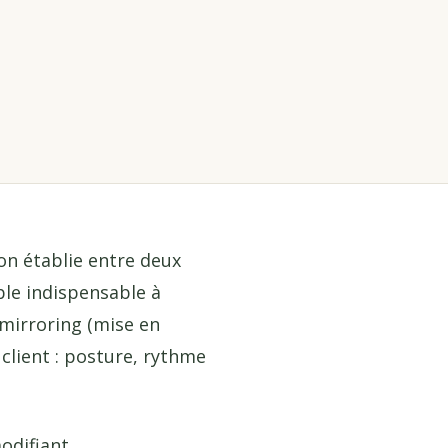
on établie entre deux
ble indispensable à
 mirroring (mise en
lient : posture, rythme
modifiant