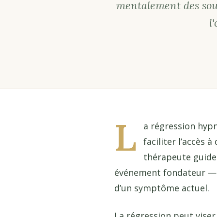
mentalement des souv
l
L
a régression hypn
faciliter l’accès 
thérapeute guide 
événement fondateur — afin
d’un symptôme actuel.
La régression peut vise