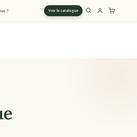
us ?
Voir le catalogue
m
ue