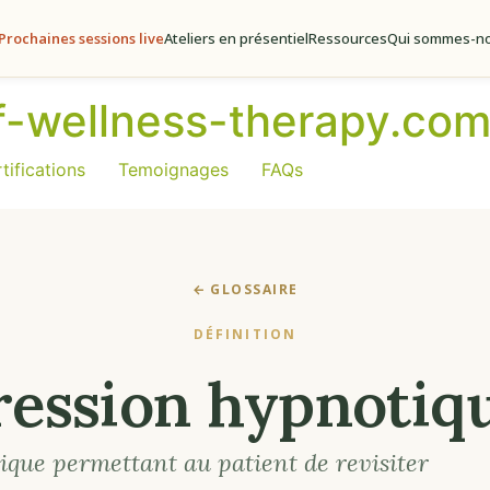
Prochaines sessions live
Ateliers en présentiel
Ressources
Qui sommes-no
of-wellness-therapy.co
tifications
Temoignages
FAQs
← GLOSSAIRE
DÉFINITION
ression hypnotiq
que permettant au patient de revisiter