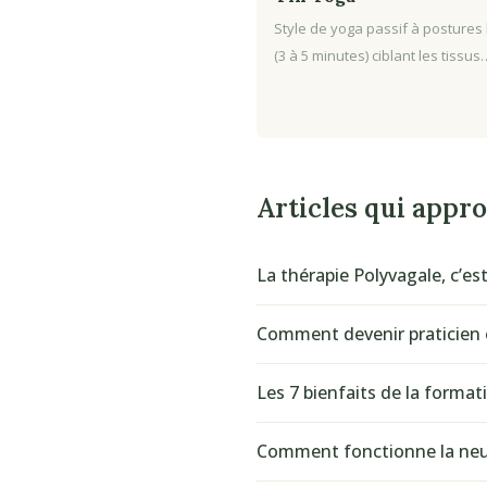
Style de yoga passif à postures
(3 à 5 minutes) ciblant les tissus
Articles qui appr
La thérapie Polyvagale, c’est
Comment devenir praticien 
Les 7 bienfaits de la forma
Comment fonctionne la neur