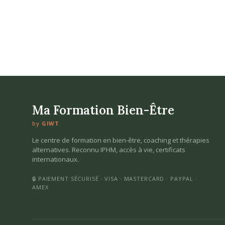
Ma Formation Bien-Être
by
GIWT
Le centre de formation en bien-être, coaching et thérapies
alternatives. Reconnu IPHM, accès à vie, certificats
internationaux.
🔒 PAIEMENT SÉCURISÉ · VISA · MASTERCARD · PAYPAL ·
AMEX