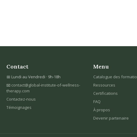
Contact
Menu
📅 Lundi au Vendredi · 9h-18h
Catalogue des formati
📧
contact@global-institute-of-wellness-
Ressources
therapy.com
Certifications
Contactez-nous
FAQ
Témoignages
À propos
Devenir partenaire