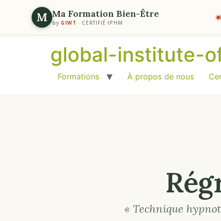
Ma Formation Bien-Être
M
by
GIWT
· CERTIFIÉ IPHM
global-institute-
Formations
À propos de nous
Cer
Rég
« Technique hypnoti