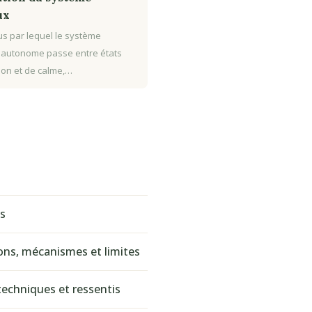
ux
s par lequel le système
 autonome passe entre états
tion et de calme,…
és
ions, mécanismes et limites
echniques et ressentis