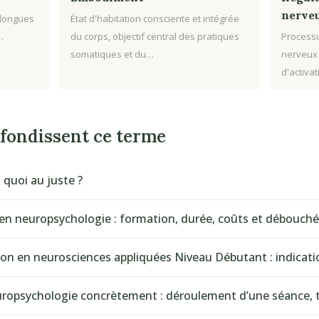
nerve
 longues
État d'habitation consciente et intégrée
…
du corps, objectif central des pratiques
Processu
somatiques et du…
nerveux
d'activa
ofondissent ce terme
 quoi au juste ?
en neuropsychologie : formation, durée, coûts et débouch
tion en neurosciences appliquées Niveau Débutant : indicat
opsychologie concrètement : déroulement d’une séance, t