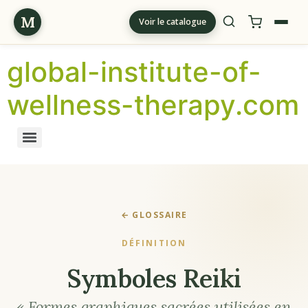
M
Voir le catalogue
global-institute-of-
wellness-therapy.com
← GLOSSAIRE
DÉFINITION
Symboles Reiki
« Formes graphiques sacrées utilisées en