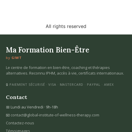
All rights reserved
Ma Formation Bien-Être
by
GIWT
Le centre de formation en bien-être, coaching et thérapies
alternatives. Reconnu IPHM, accès à vie, certificats internationaux.
🔒 PAIEMENT SÉCURISÉ · VISA · MASTERCARD · PAYPAL · AMEX
Contact
📅 Lundi au Vendredi · 9h-18h
📧
contact@global-institute-of-wellness-therapy.com
Contactez-nous
Témoignages