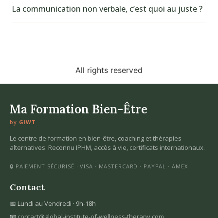
La communication non verbale, c’est quoi au juste ?
All rights reserved
Ma Formation Bien-Être
by
GIWT
Le centre de formation en bien-être, coaching et thérapies
alternatives. Reconnu IPHM, accès à vie, certificats internationaux.
🔒 PAIEMENT SÉCURISÉ · VISA · MASTERCARD · PAYPAL · AMEX
Contact
📅 Lundi au Vendredi · 9h-18h
📧
contact@global-institute-of-wellness-therapy.com