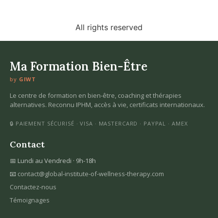
All rights reserved
Ma Formation Bien-Être
by
GIWT
Le centre de formation en bien-être, coaching et thérapies
alternatives. Reconnu IPHM, accès à vie, certificats internationaux.
🔒 PAIEMENT SÉCURISÉ · VISA · MASTERCARD · PAYPAL · AMEX
Contact
📅 Lundi au Vendredi · 9h-18h
📧
contact@global-institute-of-wellness-therapy.com
Contactez-nous
Témoignages