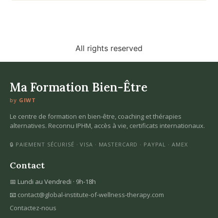
All rights reserved
Ma Formation Bien-Être
by
GIWT
Le centre de formation en bien-être, coaching et thérapies
alternatives. Reconnu IPHM, accès à vie, certificats internationaux.
🔒 PAIEMENT SÉCURISÉ · VISA · MASTERCARD · PAYPAL · AMEX
Contact
📅 Lundi au Vendredi · 9h-18h
📧
contact@global-institute-of-wellness-therapy.com
Contactez-nous