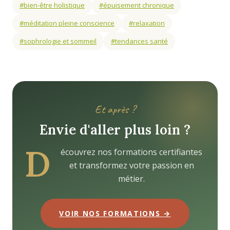
#bien-être holistique
#épuisement chronique
#méditation pleine conscience
#relaxation
#sophrologie et sommeil
#tendances santé
Et après ?
Envie d'aller plus loin ?
D
écouvrez nos formations certifiantes
et transformez votre passion en
métier.
VOIR NOS FORMATIONS →