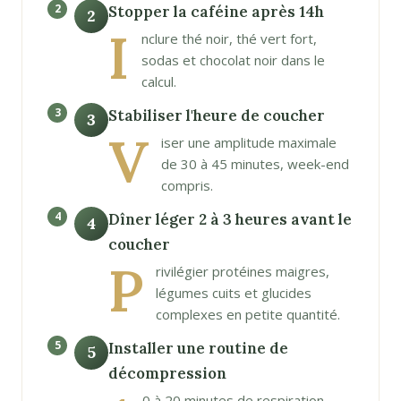
Stopper la caféine après 14h
2
I
nclure thé noir, thé vert fort,
sodas et chocolat noir dans le
calcul.
Stabiliser l'heure de coucher
3
V
iser une amplitude maximale
de 30 à 45 minutes, week-end
compris.
Dîner léger 2 à 3 heures avant le
4
coucher
P
rivilégier protéines maigres,
légumes cuits et glucides
complexes en petite quantité.
Installer une routine de
5
décompression
0 à 20 minutes de respiration