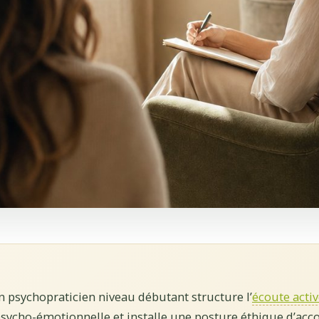
 psychopraticien niveau débutant structure l’
écoute acti
psycho-émotionnelle et installe une posture éthique d’a