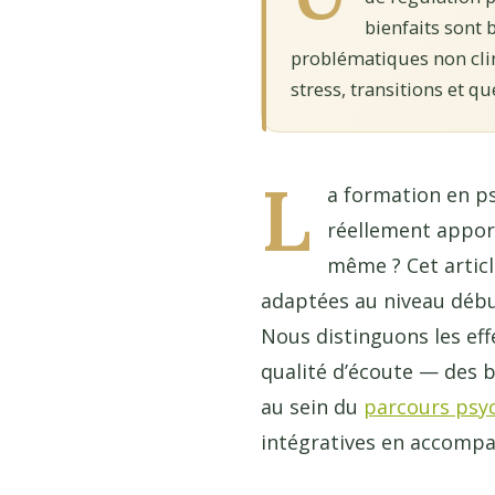
bienfaits sont 
problématiques non clin
stress, transitions et q
L
a formation en p
réellement apport
même ? Cet articl
adaptées au niveau début
Nous distinguons les ef
qualité d’écoute — des b
au sein du
parcours psy
intégratives en accomp