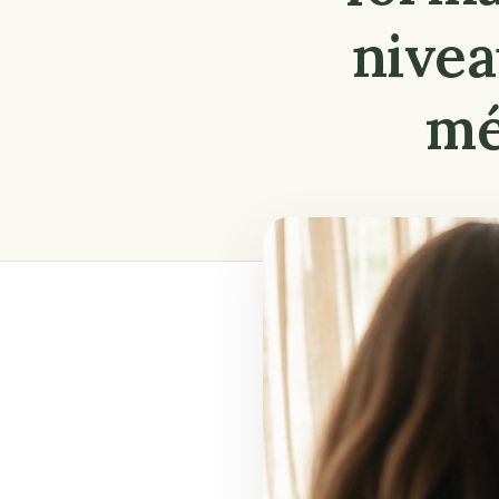
nivea
mé