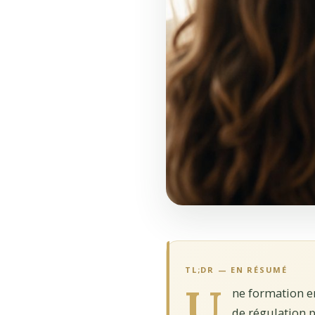
TL;DR — EN RÉSUMÉ
U
ne formation en
de régulation 