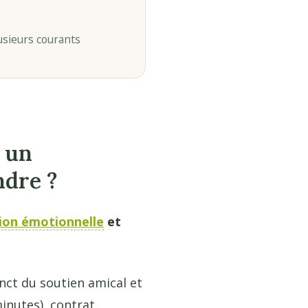
usieurs courants
r un
ndre ?
ion émotionnelle
et
inct du soutien amical et
minutes), contrat