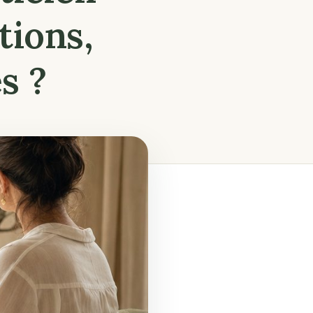
tions,
s ?