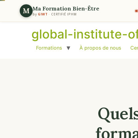
Ma Formation Bien-Être
M
by
GIWT
· CERTIFIÉ IPHM
global-institute-
Formations
À propos de nous
Cer
Quels
forma