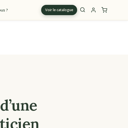
us ?
Voir le catalogue
m
 d’une
ticien