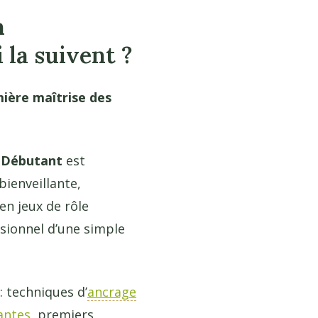
n
 la suivent ?
ière maîtrise des
u Débutant
est
bienveillante,
en jeux de rôle
sionnel d’une simple
: techniques d’
ancrage
antes
, premiers