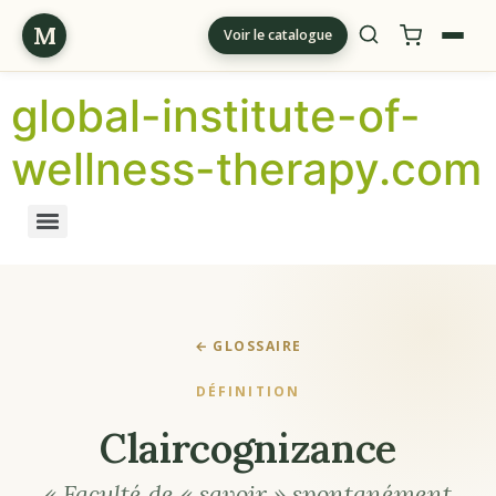
M
Voir le catalogue
global-institute-of-
wellness-therapy.com
← GLOSSAIRE
DÉFINITION
Claircognizance
« Faculté de « savoir » spontanément